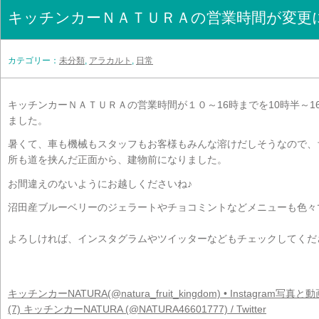
キッチンカーＮＡＴＵＲＡの営業時間が変更
カテゴリー：
未分類
,
アラカルト
,
日常
キッチンカーＮＡＴＵＲＡの営業時間が１０～16時までを10時半～
ました。
暑くて、車も機械もスタッフもお客様もみんな溶けだしそうなので、
所も道を挟んだ正面から、建物前になりました。
お間違えのないようにお越しくださいね♪
沼田産ブルーベリーのジェラートやチョコミントなどメニューも色々
よろしければ、インスタグラムやツイッターなどもチェックしてくだ
キッチンカーNATURA(@natura_fruit_kingdom) • Instagram写真と
(7) キッチンカーNATURA (@NATURA46601777) / Twitter