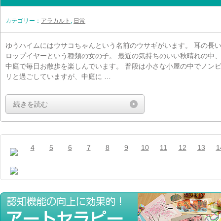
カテゴリー：
アラカルト
,
日常
ゆうハイムにはウサコちゃんという名前のウサギがいます。 耳の長
ロップイヤーという種類の女の子。 最近の気持ちのいい秋晴れの中
中庭で毎日お散歩を楽しんでいます。 普段は小さな小屋の中でノン
リと過ごしていますが、中庭に …
続きを読む
4
5
6
7
8
9
10
11
12
13
1