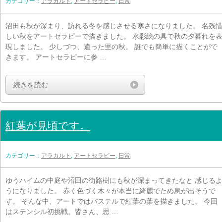
カテゴリー：
アラカルト
,
アートセラピー
,
日常
沼田も秋が深まり、訪れる冬を感じさせる寒さになりました。 名残
しい秋をアートセラピーで描きました。 水彩絵の具で秋の夕暮れを
現しました。 少しづつ、違った里の秋。 誰でも簡単に描くことがで
きます。 アートセラピーに参 …
続きを読む
紅葉が見頃です。
カテゴリー：
アラカルト
,
アートセラピー
,
日常
ゆうハイムの中庭や沼田の街路樹にも秋が深まってきたなと 感じる
うになりました。 赤く色づく木々が本当に綺麗でため息が出そうで
す。 そんな中、アートではパステルで紅葉の葉を描きました。 今回
はステンシル初挑戦。皆さん、思 …