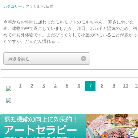
カテゴリー：
アラカルト
,
日常
今年からお仲間に加わったモルモットのモルちゃん。 寒さに弱いた
め、建物の中で過ごしていましたが、昨日、ポカポカ陽気のため、初
めてのお外体験です。まだびっくりして小屋の中にいることが多かっ
たですが、だんだん慣れる …
続きを読む
1
2
3
4
5
6
7
8
9
10
1