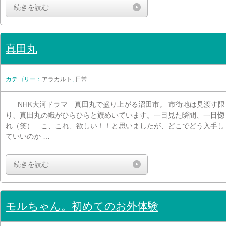
続きを読む
真田丸
カテゴリー：
アラカルト
,
日常
NHK大河ドラマ 真田丸で盛り上がる沼田市。 市街地は見渡す限
り、真田丸の幟がひらひらと旗めいています。一目見た瞬間、一目惚
れ（笑）…こ、これ、欲しい！！と思いましたが、どこでどう入手し
ていいのか …
続きを読む
モルちゃん。初めてのお外体験