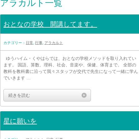
アラカルト一覧
おとなの学校 開講してます。
カテゴリー：
日常
,
行事
,
アラカルト
ゆうハイム・くやはらでは、おとなの学校メソッドを取り入れてい
ます。 国語、算数、理科、社会、音楽や、保健、体育まで。 全部の
教科を教科書に沿って我々スタッフが交代で先生になって一緒に学ん
でいきます …
続きを読む
星に願いを