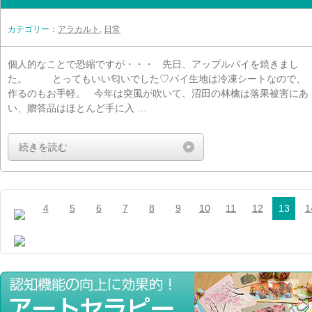
カテゴリー：
アラカルト
,
日常
個人的なことで恐縮ですが・・・ 先日、アップルパイを焼きまし
た。 とってもいい匂いでした♡パイ生地は冷凍シートなので、
作るのもお手軽。 今年は突風が吹いて、沼田の林檎は落果被害にあ
い、贈答品はほとんど手に入 …
続きを読む
4
5
6
7
8
9
10
11
12
13
1