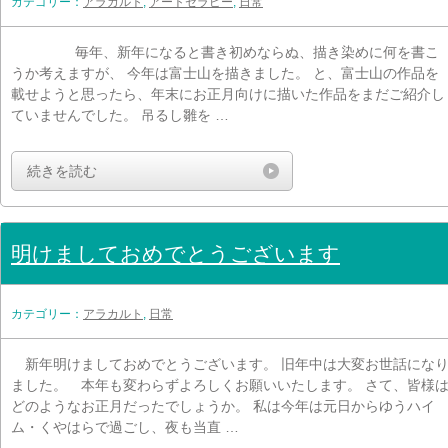
カテゴリー：
アラカルト
,
アートセラピー
,
日常
毎年、新年になると書き初めならぬ、描き染めに何を書こ
うか考えますが、 今年は富士山を描きました。 と、富士山の作品を
載せようと思ったら、年末にお正月向けに描いた作品をまだご紹介し
ていませんでした。 吊るし雛を …
続きを読む
明けましておめでとうございます
カテゴリー：
アラカルト
,
日常
新年明けましておめでとうございます。 旧年中は大変お世話にな
ました。 本年も変わらずよろしくお願いいたします。 さて、皆様
どのようなお正月だったでしょうか。 私は今年は元日からゆうハイ
ム・くやはらで過ごし、夜も当直 …