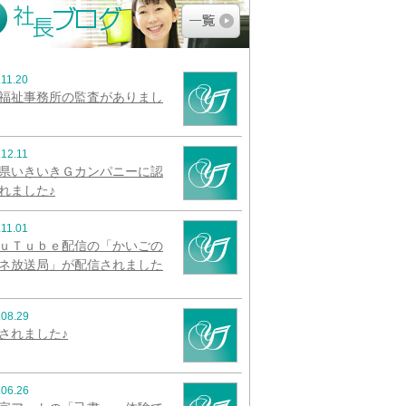
.11.20
福祉事務所の監査がありまし
.12.11
県いきいきＧカンパニーに認
れました♪
.11.01
ｕＴｕｂｅ配信の「かいごの
ネ放送局」が配信されました
.08.29
されました♪
.06.26