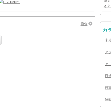
筆文
きま
節分
カ
未
ア
ア
日
行
運