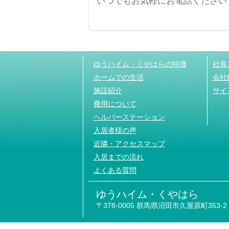
いつでもお気軽にお電話ください
ゆうハイム・くやはらの特徴
社長
ホームでの生活
会社
施設紹介
サイ
費用について
ヘルパーステーション
入居者様の声
近隣・アクセスマップ
入居までの流れ
よくある質問
ゆうハイム・くやはら
〒378-0005 群馬県沼田市久屋原町353-2 TEL