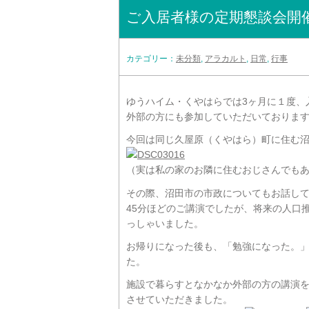
ご入居者様の定期懇談会開
カテゴリー：
未分類
,
アラカルト
,
日常
,
行事
ゆうハイム・くやはらでは3ヶ月に１度、
外部の方にも参加していただいておりま
今回は同じ久屋原（くやはら）町に住む
（実は私の家のお隣に住むおじさんでも
その際、沼田市の市政についてもお話し
45分ほどのご講演でしたが、将来の人口
っしゃいました。
お帰りになった後も、「勉強になった。
た。
施設で暮らすとなかなか外部の方の講演
させていただきました。