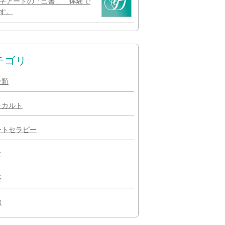
字アートの「己書」 体験で
す。
テゴリ
分類
ラカルト
ートセラピー
常
事
動