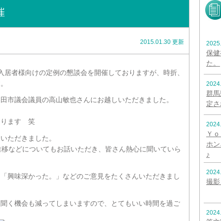
催
2015.01.30 更新
2025
保健
た。
入居者様向けの定例の懇談会を開催しておりますが、時折、
す。
2024
群馬
沼田市議会議員の高山敏也さんにお越しいただきました。
定さ
あります 笑
2024
Ｙｏ
ていただきました。
ホン
推移などについてもお話いただき、皆さん熱心に聞いていら
♪
2024
」「興味深かった。」などのご意見をたくさんいただきまし
撮影
を聞く機会も減ってしまいますので、とてもいい時間を過ご
2024