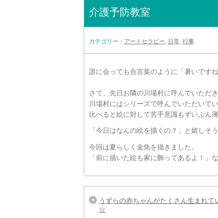
介護予防教室
カテゴリー：
アートセラピー
,
日常
,
行事
誰に会っても合言葉のように「暑いです
さて、先日お隣の川場村に呼んでいただ
川場村にはシリーズで呼んでいただいて
比べると絵に対して苦手意識もずいぶん
「今日はなんの絵を描くの？」と嬉しそ
今回は夏らしく金魚を描きました。
「前に描いた絵も家に飾ってあるよ！」
うずらの赤ちゃんがたくさん生まれて
☆