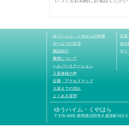
いつでもお気軽にお電話ください
ゆうハイム・くやはらの特徴
社長
ホームでの生活
会社
施設紹介
サイ
費用について
ヘルパーステーション
入居者様の声
近隣・アクセスマップ
入居までの流れ
よくある質問
ゆうハイム・くやはら
〒378-0005 群馬県沼田市久屋原町353-2 TEL