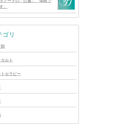
字アートの「己書」 体験で
す。
テゴリ
分類
ラカルト
ートセラピー
常
事
動