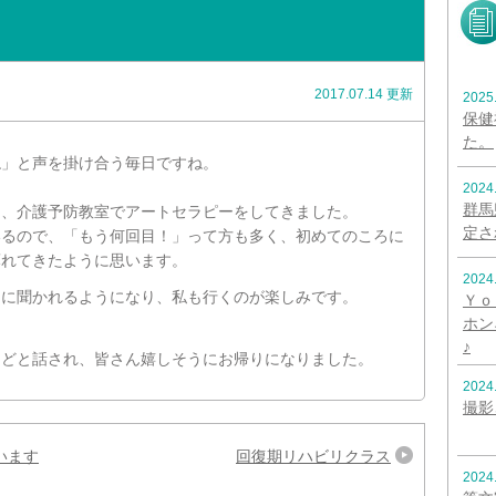
2017.07.14 更新
2025
保健
た。
ね」と声を掛け合う毎日ですね。
2024
群馬
き、介護予防教室でアートセラピーをしてきました。
定さ
いるので、「もう何回目！」って方も多く、初めてのころに
薄れてきたように思います。
2024
うに聞かれるようになり、私も行くのが楽しみです。
Ｙｏ
ホン
♪
などと話され、皆さん嬉しそうにお帰りになりました。
2024
撮影
います
回復期リハビリクラス
2024