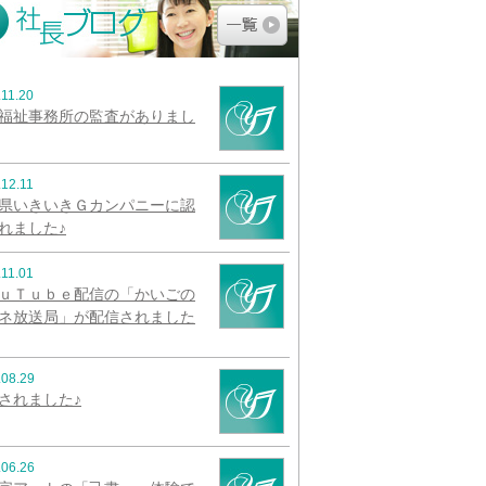
.11.20
福祉事務所の監査がありまし
.12.11
県いきいきＧカンパニーに認
れました♪
.11.01
ｕＴｕｂｅ配信の「かいごの
ネ放送局」が配信されました
.08.29
されました♪
.06.26