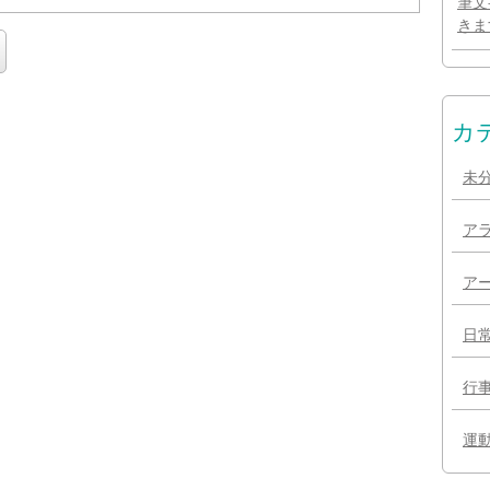
筆文
きま
カ
未
ア
ア
日
行
運