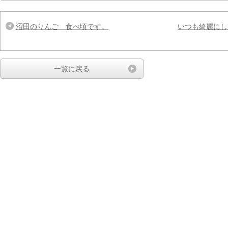
沼田のりんご 食べ頃です。
いつも綺麗にし
一覧に戻る