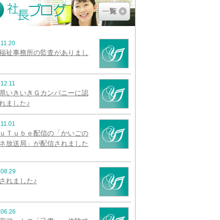
.11.20
福祉事務所の監査がありまし
.12.11
県いきいきＧカンパニーに認
れました♪
.11.01
ｕＴｕｂｅ配信の「かいごの
ネ放送局」が配信されました
.08.29
されました♪
.06.26