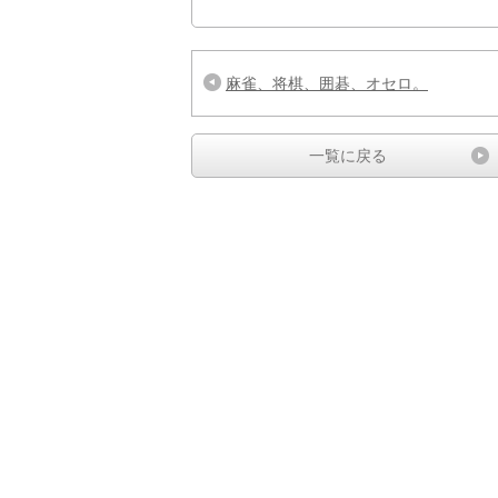
麻雀、将棋、囲碁、オセロ。
一覧に戻る