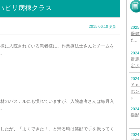
ハビリ病棟クラス
2015.06.10 更新
2025
保健
た。
病棟に入院されている患者様に、作業療法士さんとチームを
た。
2024
群馬
定さ
2024
Ｙｏ
ホン
♪
画材のパステルにも慣れていますが、入院患者さんは毎月入
験。
2024
撮影
ましたが、「よくできた！」と帰る時は笑顔で手を振ってく
2024