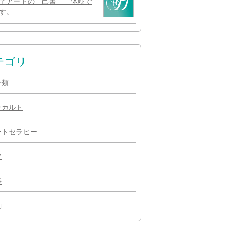
字アートの「己書」 体験で
す。
テゴリ
分類
ラカルト
ートセラピー
常
事
動