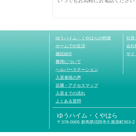
いつでもお気軽にお電話ください
ゆうハイム・くやはらの特徴
社長
ホームでの生活
会社
施設紹介
サイ
費用について
ヘルパーステーション
入居者様の声
近隣・アクセスマップ
入居までの流れ
よくある質問
ゆうハイム・くやはら
〒378-0005 群馬県沼田市久屋原町353-2 TEL