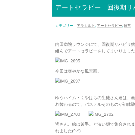
アートセラピー 回復期リ
カテゴリー：
アラカルト
,
アートセラピー
,
日常
内田病院ラウンジにて、回復期リハビリ
組んでアートセラピーをしてまいりまし
今回は爽やかな風景画。
ゆうハイム・くやはらの生徒さん達は、
れ替わるので、パステルそのものが初体
皆さん、絵は苦手。と渋い顔で集合され
れました(^-^)