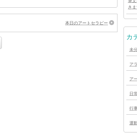
筆文
きま
本日のアートセラピー
カ
未
ア
ア
日
行
運