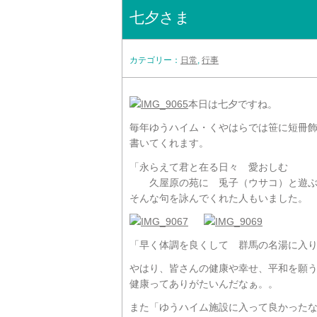
七夕さま
カテゴリー：
日常
,
行事
本日は七夕ですね。
毎年ゆうハイム・くやはらでは笹に短冊
書いてくれます。
「永らえて君と在る日々 愛おしむ
久屋原の苑に 兎子（ウサコ）と遊ぶ
そんな句を詠んでくれた人もいました。
「早く体調を良くして 群馬の名湯に入
やはり、皆さんの健康や幸せ、平和を願
健康ってありがたいんだなぁ。。
また「ゆうハイム施設に入って良かった