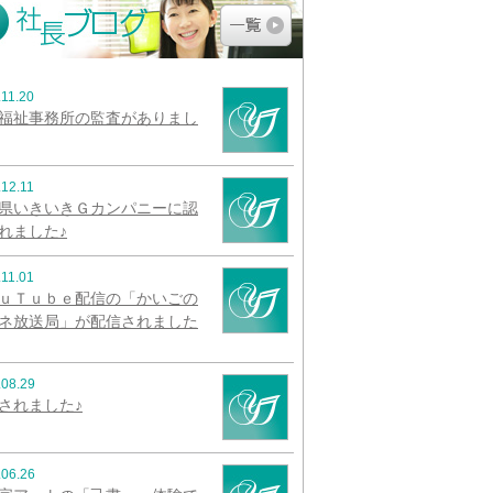
.11.20
福祉事務所の監査がありまし
.12.11
県いきいきＧカンパニーに認
れました♪
.11.01
ｕＴｕｂｅ配信の「かいごの
ネ放送局」が配信されました
.08.29
されました♪
.06.26