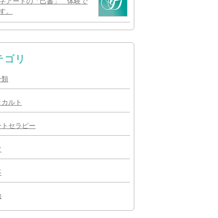
字アートの「己書」 体験で
す。
テゴリ
分類
ラカルト
ートセラピー
常
事
動