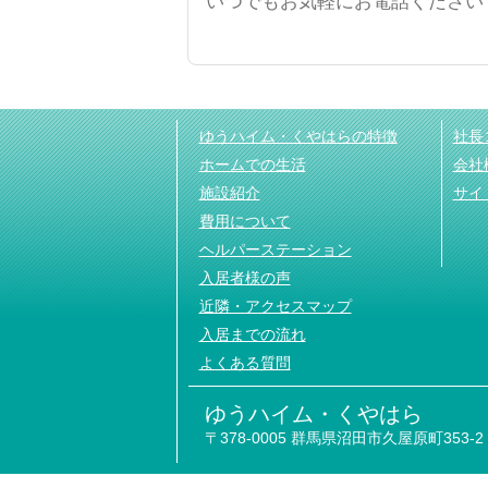
いつでもお気軽にお電話ください
ゆうハイム・くやはらの特徴
社長
ホームでの生活
会社
施設紹介
サイ
費用について
ヘルパーステーション
入居者様の声
近隣・アクセスマップ
入居までの流れ
よくある質問
ゆうハイム・くやはら
〒378-0005 群馬県沼田市久屋原町353-2 TEL