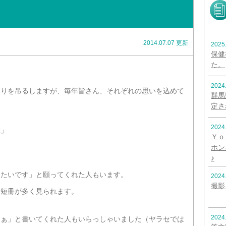
2014.07.07 更新
2025
保健
た。
2024
飾りを吊るしますが、毎年皆さん、それぞれの思いを込めて
群馬
定さ
2024
」
Ｙｏ
ホン
♪
りたいです」と願ってくれた人もいます。
2024
撮影
う短冊が多く見られます。
2024
なぁ」と書いてくれた人もいらっしゃいました（ヤラセでは