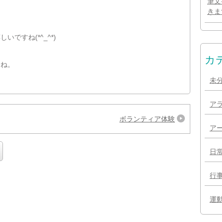
筆文
きま
ですね(*^_^*)
カ
んね。
未
ア
ボランティア体験
ア
日
行
運