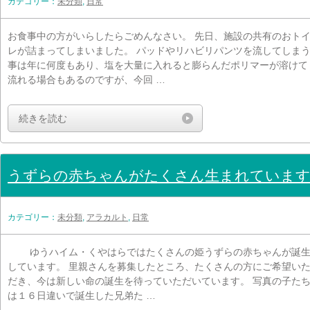
カテゴリー：
未分類
,
日常
お食事中の方がいらしたらごめんなさい。 先日、施設の共有のおト
レが詰まってしまいました。 パッドやリハビリパンツを流してしま
事は年に何度もあり、塩を大量に入れると膨らんだポリマーが溶けて
流れる場合もあるのですが、今回 …
続きを読む
うずらの赤ちゃんがたくさん生まれていま
カテゴリー：
未分類
,
アラカルト
,
日常
ゆうハイム・くやはらではたくさんの姫うずらの赤ちゃんが誕
しています。 里親さんを募集したところ、たくさんの方にご希望い
だき、今は新しい命の誕生を待っていただいています。 写真の子た
は１６日違いで誕生した兄弟た …