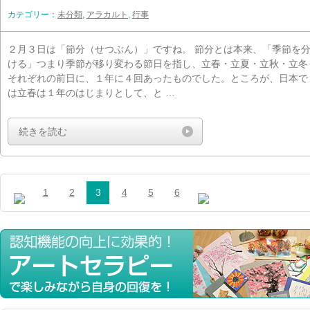
カテゴリー：
未分類
,
アラカルト
,
行事
２月３日は「節分（せつぶん）」ですね。 節分とは本来、「季節を
ける」つまり季節が移り変わる節日を指し、立春・立夏・立秋・立冬
それぞれの前日に、１年に４回あったものでした。ところが、日本で
は立春は１年のはじまりとして、と …
続きを読む
1
2
3
4
5
6