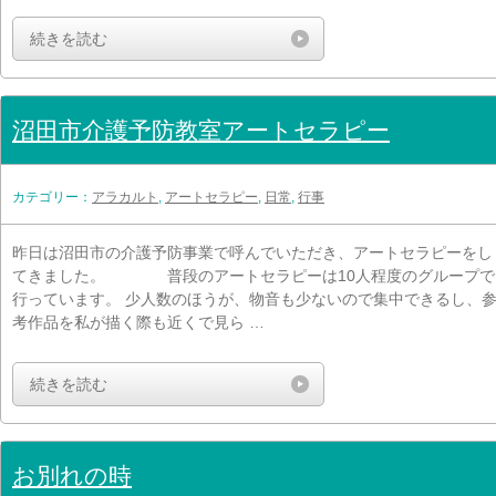
続きを読む
沼田市介護予防教室アートセラピー
カテゴリー：
アラカルト
,
アートセラピー
,
日常
,
行事
昨日は沼田市の介護予防事業で呼んでいただき、アートセラピーをし
てきました。 普段のアートセラピーは10人程度のグループで
行っています。 少人数のほうが、物音も少ないので集中できるし、
考作品を私が描く際も近くで見ら …
続きを読む
お別れの時