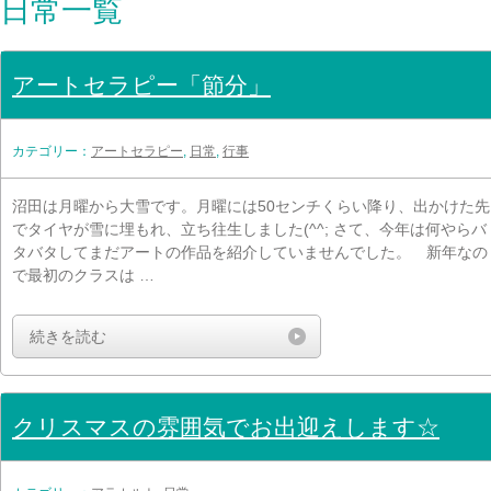
日常一覧
アートセラピー「節分」
カテゴリー：
アートセラピー
,
日常
,
行事
沼田は月曜から大雪です。月曜には50センチくらい降り、出かけた先
でタイヤが雪に埋もれ、立ち往生しました(^^; さて、今年は何やらバ
タバタしてまだアートの作品を紹介していませんでした。 新年なの
で最初のクラスは …
続きを読む
クリスマスの雰囲気でお出迎えします☆