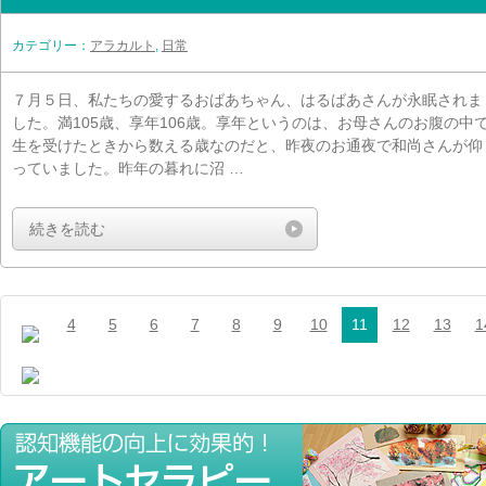
カテゴリー：
アラカルト
,
日常
７月５日、私たちの愛するおばあちゃん、はるばあさんが永眠されま
した。満105歳、享年106歳。享年というのは、お母さんのお腹の中
生を受けたときから数える歳なのだと、昨夜のお通夜で和尚さんが仰
っていました。昨年の暮れに沼 …
続きを読む
4
5
6
7
8
9
10
11
12
13
1