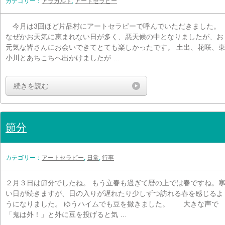
カテゴリー：
アラカルト
,
アートセラピー
今月は3回ほど片品村にアートセラピーで呼んでいただきました。
なぜかお天気に恵まれない日が多く、悪天候の中となりましたが、お
元気な皆さんにお会いできてとても楽しかったです。 土出、花咲、
小川とあちこちへ出かけましたが …
続きを読む
節分
カテゴリー：
アートセラピー
,
日常
,
行事
２月３日は節分でしたね。 もう立春も過ぎて暦の上では春ですね。
い日が続きますが、日の入りが遅れたり少しずつ訪れる春を感じるよ
うになりました。 ゆうハイムでも豆を撒きました。 大きな声で
「鬼は外！」と外に豆を投げると気 …