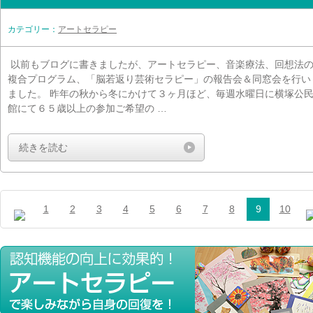
カテゴリー：
アートセラピー
以前もブログに書きましたが、アートセラピー、音楽療法、回想法
複合プログラム、「脳若返り芸術セラピー」の報告会＆同窓会を行い
ました。 昨年の秋から冬にかけて３ヶ月ほど、毎週水曜日に横塚公
館にて６５歳以上の参加ご希望の …
続きを読む
1
2
3
4
5
6
7
8
9
10