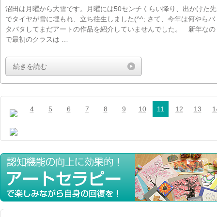
沼田は月曜から大雪です。月曜には50センチくらい降り、出かけた先
でタイヤが雪に埋もれ、立ち往生しました(^^; さて、今年は何やらバ
タバタしてまだアートの作品を紹介していませんでした。 新年なの
で最初のクラスは …
続きを読む
4
5
6
7
8
9
10
11
12
13
1