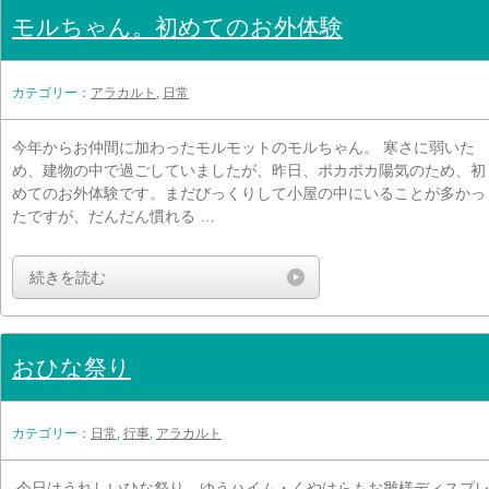
モルちゃん。初めてのお外体験
カテゴリー：
アラカルト
,
日常
今年からお仲間に加わったモルモットのモルちゃん。 寒さに弱いた
め、建物の中で過ごしていましたが、昨日、ポカポカ陽気のため、初
めてのお外体験です。まだびっくりして小屋の中にいることが多かっ
たですが、だんだん慣れる …
続きを読む
おひな祭り
カテゴリー：
日常
,
行事
,
アラカルト
今日はうれしいひな祭り。ゆうハイム・くやはらもお雛様ディスプ