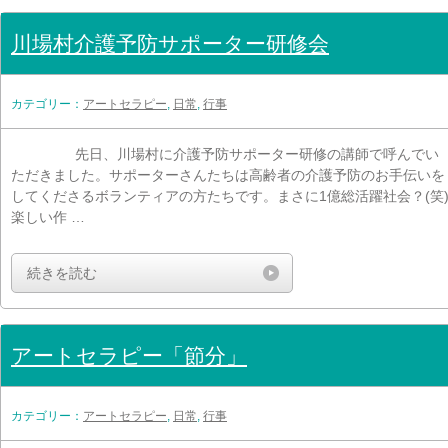
川場村介護予防サポーター研修会
カテゴリー：
アートセラピー
,
日常
,
行事
先日、川場村に介護予防サポーター研修の講師で呼んでい
ただきました。サポーターさんたちは高齢者の介護予防のお手伝いを
してくださるボランティアの方たちです。まさに1億総活躍社会？(笑
楽しい作 …
続きを読む
アートセラピー「節分」
カテゴリー：
アートセラピー
,
日常
,
行事