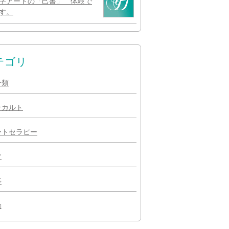
字アートの「己書」 体験で
す。
テゴリ
分類
ラカルト
ートセラピー
常
事
動