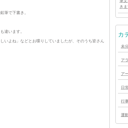
筆文
きま
ら鉛筆で下書き。
いも違います。
カ
味しいよね」などとお喋りしていましたが、そのうち皆さん
未
ア
ア
日
行
運