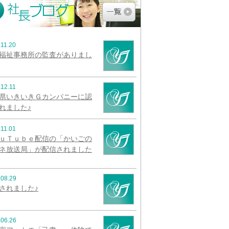
.11.20
福祉事務所の監査がありまし
.12.11
県いきいきＧカンパニーに認
れました♪
.11.01
ｕＴｕｂｅ配信の「かいごの
ネ放送局」が配信されました
.08.29
されました♪
.06.26